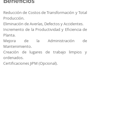
Beneficios
Reducción de Costos de Transformación y Total
Producción.
Eliminación de Averías, Defectos y Accidentes.
Incremento de la Productividad y Eficiencia de
Planta.
Mejora de la Administración de
Mantenimiento.
Creación de lugares de trabajo limpios y
ordenados.
Certificaciones JiPM (Opcional).
Tendencias
Algunas de las Compañías implementando
TPM en Industria de Consumo Masivo y
Alimentaria son:
Nestlé: Nestle Continuous Excellence
(NCE).
Click aquí
.