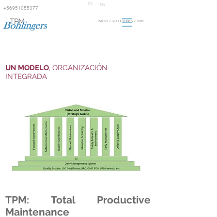
ES
EN
+56951055377
TPM
INICIO / SOLUCIONES /
TPM
UN MODELO
, ORGANIZACIÓN
INTEGRADA
TPM: Total Productive
Maintenance