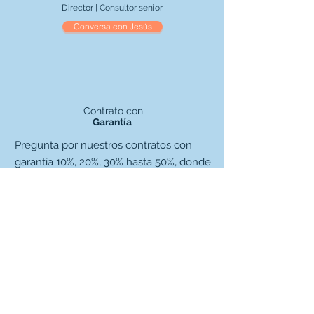
Director | Consultor senior
Conversa con Jesús
Contrato con
Garantía
Pregunta por nuestros contratos con
garantía 10%, 20%, 30% hasta 50%, donde
se comparten los costos y los riesgos
asociados a las soluciones de mejora
que se implementarán.
CONTÁCTANOS