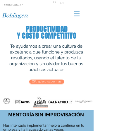
ES
EN
+56951055377
PRODUCTIVIDAD
Y COSTO COMPETITIVO
Te ayudamos a crear una cultura de
excelencia que funcione y produzca
resultados, usando el talento de tu
organización y sin olvidar tus buenas
prácticas actuales
OK, quiero saber más
13 MUSD ahorro
MENTORÍA SIN IMPROVISACIÓN
Has intentado implementar mejora continua en tu
empresa y ha fracasado varias veces.